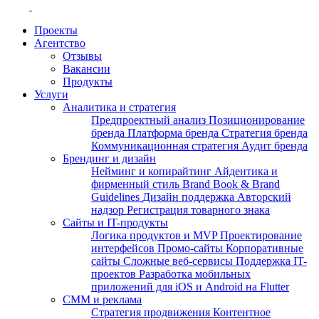
Проекты
Агентство
Отзывы
Вакансии
Продукты
Услуги
Аналитика и стратегия
Предпроектный анализ
Позиционирование
бренда
Платформа бренда
Стратегия бренда
Коммуникационная стратегия
Аудит бренда
Брендинг и дизайн
Нейминг и копирайтинг
Айдентика и
фирменный стиль
Brand Book & Brand
Guidelines
Дизайн поддержка
Авторский
надзор
Регистрация товарного знака
Сайты и IT-продукты
Логика продуктов и MVP
Проектирование
интерфейсов
Промо-сайты
Корпоративные
сайты
Сложные веб-сервисы
Поддержка IT-
проектов
Разработка мобильных
приложений для iOS и Android на Flutter
СММ и реклама
Стратегия продвижения
Контентное