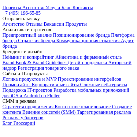
Проекты
Агентство
Услуги
Блог
Контакты
+7 (495) 196-65-85
Отправить заявку
Агентство
Отзывы
Вакансии
Продукты
Аналитика и стратегия
Предпроектный анализ
Позиционирование бренда
Платформа
бренда
Стратегия бренда
Коммуникационная стратегия
Аудит
бренда
Брендинг и дизайн
Нейминг и копирайтинг
Айдентика и фирменный стиль
Brand Book & Brand Guidelines
Дизайн поддержка
Авторский
надзор
Регистрация товарного знака
Сайты и IT-продукты
Логика продуктов и MVP
Проектирование интерфейсов
Промо-сайты
Корпоративные сайты
Сложные веб-сервисы
Поддержка IT-проектов
Разработка мобильных приложений
для iOS и Android на Flutter
СММ и реклама
Стратегия продвижения
Контентное планирование
Создание
контента
Ведение соцсетей (SMM)
Таргетированная реклама
Реклама у блогеров
Блог
Глоссарий