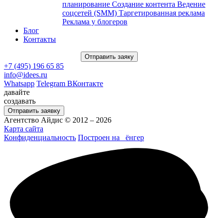
планирование
Создание контента
Ведение
соцсетей (SMM)
Таргетированная реклама
Реклама у блогеров
Блог
Контакты
Отправить заяку
+7 (495) 196 65 85
info@idees.ru
Whatsapp
Telegram
ВКонтакте
давайте
создавать
Отправить заявку
Агентство Айдис © 2012 – 2026
Карта сайта
Конфиденциальность
Построен на
ёнгер