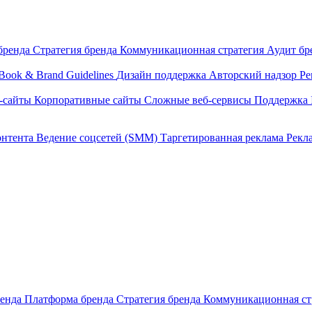
бренда
Стратегия бренда
Коммуникационная стратегия
Аудит бр
Book & Brand Guidelines
Дизайн поддержка
Авторский надзор
Ре
-сайты
Корпоративные сайты
Сложные веб-сервисы
Поддержка 
онтента
Ведение соцсетей (SMM)
Таргетированная реклама
Рекл
ренда
Платформа бренда
Стратегия бренда
Коммуникационная ст