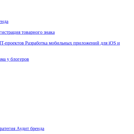
енда
гистрация товарного знака
IT-проектов
Разработка мобильных приложений для iOS и
ама у блогеров
ратегия
Аудит бренда