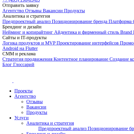
Отправить заявку
Агентство
Отзывы
Вакансии
Продукты
Аналитика и стратегия
Предпроектный анализ
Позиционирование бренда
Платформа 
Брендинг и дизайн
Нейминг и копирайтинг
Айдентика и фирменный стиль
Brand 
Сайты и IT-продукты
Логика продуктов и MVP
Проектирование интерфейсов
Промо
Android на Flutter
СММ и реклама
Стратегия продвижения
Контентное планирование
Создание к
Блог
Глоссарий
Проекты
Агентство
Отзывы
Вакансии
Продукты
Услуги
Аналитика и стратегия
Предпроектный анализ
Позиционирование б
Брендинг и дизайн