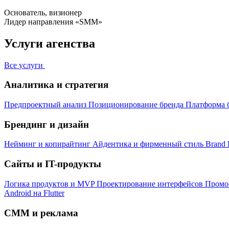
Основатель, визионер
Лидер направления «SMM»
Услуги агенства
Все
услуги
Аналитика и стратегия
Предпроектный анализ
Позиционирование бренда
Платформа 
Брендинг и дизайн
Нейминг и копирайтинг
Айдентика и фирменный стиль
Brand 
Сайты и IT-продукты
Логика продуктов и MVP
Проектирование интерфейсов
Промо
Android на Flutter
СММ и реклама