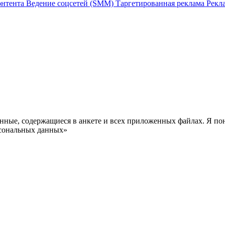
онтента
Ведение соцсетей (SMM)
Таргетированная реклама
Рекл
анные, содержащиеся в анкете и всех приложенных файлах. Я по
рсональных данных»