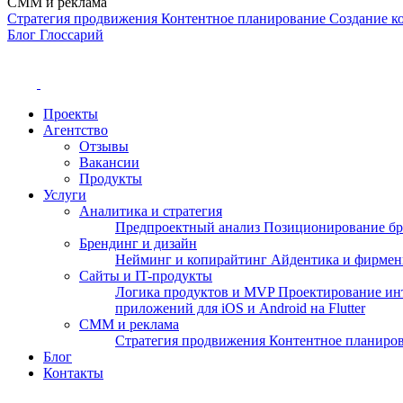
СММ и реклама
Стратегия продвижения
Контентное планирование
Создание к
Блог
Глоссарий
Проекты
Агентство
Отзывы
Вакансии
Продукты
Услуги
Аналитика и стратегия
Предпроектный анализ
Позиционирование б
Брендинг и дизайн
Нейминг и копирайтинг
Айдентика и фирме
Сайты и IT-продукты
Логика продуктов и MVP
Проектирование ин
приложений для iOS и Android на Flutter
СММ и реклама
Стратегия продвижения
Контентное планиро
Блог
Контакты