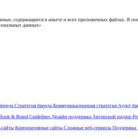
анные, содержащиеся в анкете и всех приложенных файлах. Я по
рсональных данных»
бренда
Стратегия бренда
Коммуникационная стратегия
Аудит бр
Book & Brand Guidelines
Дизайн поддержка
Авторский надзор
Ре
-сайты
Корпоративные сайты
Сложные веб-сервисы
Поддержка 