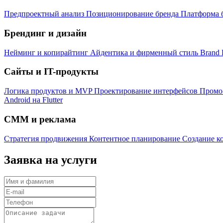
Предпроектный анализ
Позиционирование бренда
Платформа 
Брендинг и дизайн
Нейминг и копирайтинг
Айдентика и фирменный стиль
Brand 
Сайты и IT-продукты
Логика продуктов и MVP
Проектирование интерфейсов
Промо
Android на Flutter
СММ и реклама
Стратегия продвижения
Контентное планирование
Создание к
Заявка на услуги