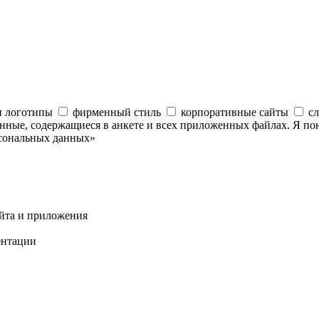
и логотипы
фирменный стиль
корпоративные сайты
с
анные, содержащиеся в анкете и всех приложенных файлах. Я по
рсональных данных»
айта и приложения
ентации