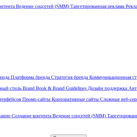
онтента
Ведение соцсетей (SMM)
Таргетированная реклама
Рекл
ренда
Платформа бренда
Стратегия бренда
Коммуникационная ст
нный стиль
Brand Book & Brand Guidelines
Дизайн поддержка
Авт
терфейсов
Промо-сайты
Корпоративные сайты
Сложные веб-се
вание
Создание контента
Ведение соцсетей (SMM)
Таргетирован