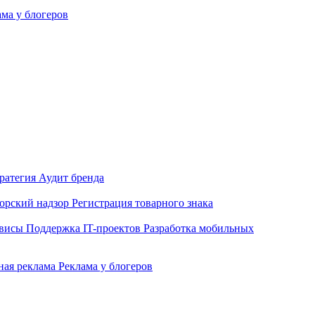
ама у блогеров
ратегия
Аудит бренда
орский надзор
Регистрация товарного знака
рвисы
Поддержка IT-проектов
Разработка мобильных
ная реклама
Реклама у блогеров