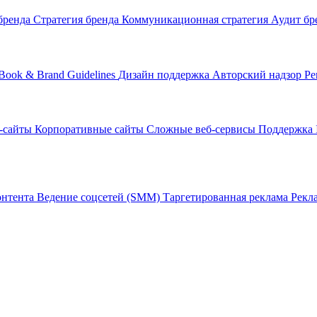
бренда
Стратегия бренда
Коммуникационная стратегия
Аудит бр
Book & Brand Guidelines
Дизайн поддержка
Авторский надзор
Ре
-сайты
Корпоративные сайты
Сложные веб-сервисы
Поддержка 
онтента
Ведение соцсетей (SMM)
Таргетированная реклама
Рекл