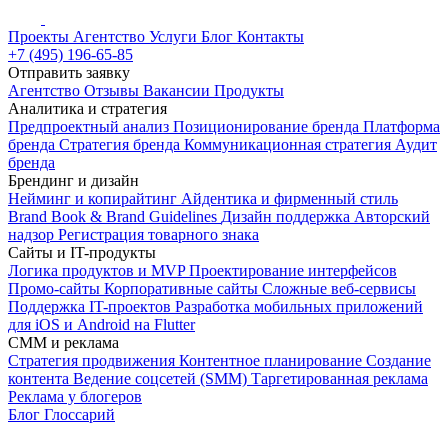
Проекты
Агентство
Услуги
Блог
Контакты
+7 (495) 196-65-85
Отправить заявку
Агентство
Отзывы
Вакансии
Продукты
Аналитика и стратегия
Предпроектный анализ
Позиционирование бренда
Платформа
бренда
Стратегия бренда
Коммуникационная стратегия
Аудит
бренда
Брендинг и дизайн
Нейминг и копирайтинг
Айдентика и фирменный стиль
Brand Book & Brand Guidelines
Дизайн поддержка
Авторский
надзор
Регистрация товарного знака
Сайты и IT-продукты
Логика продуктов и MVP
Проектирование интерфейсов
Промо-сайты
Корпоративные сайты
Сложные веб-сервисы
Поддержка IT-проектов
Разработка мобильных приложений
для iOS и Android на Flutter
СММ и реклама
Стратегия продвижения
Контентное планирование
Создание
контента
Ведение соцсетей (SMM)
Таргетированная реклама
Реклама у блогеров
Блог
Глоссарий