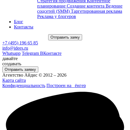
Стратегия продвижения
Контентное
планирование
Создание контента
Ведение
соцсетей (SMM)
Таргетированная реклама
Реклама у блогеров
Блог
Контакты
Отправить заяку
+7 (495) 196 65 85
info@idees.ru
Whatsapp
Telegram
ВКонтакте
давайте
создавать
Отправить заявку
Агентство Айдис © 2012 – 2026
Карта сайта
Конфиденциальность
Построен на
ёнгер