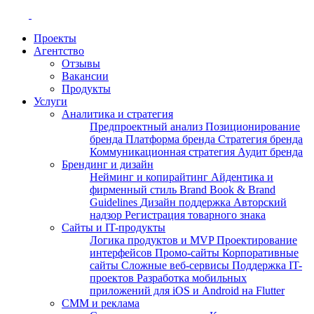
Проекты
Агентство
Отзывы
Вакансии
Продукты
Услуги
Аналитика и стратегия
Предпроектный анализ
Позиционирование
бренда
Платформа бренда
Стратегия бренда
Коммуникационная стратегия
Аудит бренда
Брендинг и дизайн
Нейминг и копирайтинг
Айдентика и
фирменный стиль
Brand Book & Brand
Guidelines
Дизайн поддержка
Авторский
надзор
Регистрация товарного знака
Сайты и IT-продукты
Логика продуктов и MVP
Проектирование
интерфейсов
Промо-сайты
Корпоративные
сайты
Сложные веб-сервисы
Поддержка IT-
проектов
Разработка мобильных
приложений для iOS и Android на Flutter
СММ и реклама