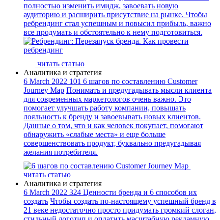
полностью изменить имидж, завоевать новую
аудиторию и расширить присутствие на рынке. Чтобы
ребрендинг стал успешным и повысил прибыль, важно
все продумать и обстоятельно к нему подготовиться.
читать статью
Аналитика и стратегия
6 March 2022
101
6 шагов по составлению Customer
Journey Map
Понимать и предугадывать мысли клиента
для современных маркетологов очень важно. Это
помогает улучшать работу компании, повышать
лояльность к бренду и завоевывать новых клиентов.
Данные о том, что и как человек покупает, помогают
обнаружить «слабые места» и еще больше
совершенствовать продукт, буквально предугадывая
желания потребителя.
читать статью
Аналитика и стратегия
6 March 2022
324
Ценности бренда и 6 способов их
создать
Чтобы создать по-настоящему успешный бренд в
21 веке недостаточно просто придумать громкий слоган,
стильный логотип и оплатить масштабную рекламную