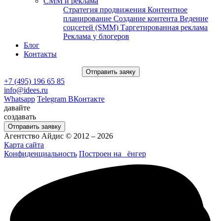
СММ и реклама
Стратегия продвижения
Контентное
планирование
Создание контента
Ведение
соцсетей (SMM)
Таргетированная реклама
Реклама у блогеров
Блог
Контакты
Отправить заяку
+7 (495) 196 65 85
info@idees.ru
Whatsapp
Telegram
ВКонтакте
давайте
создавать
Отправить заявку
Агентство Айдис © 2012 – 2026
Карта сайта
Конфиденциальность
Построен на
ёнгер