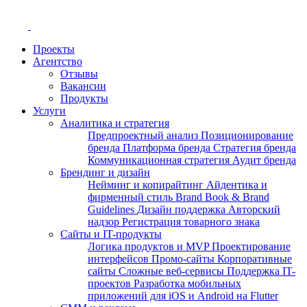
Проекты
Агентство
Отзывы
Вакансии
Продукты
Услуги
Аналитика и стратегия
Предпроектный анализ
Позиционирование
бренда
Платформа бренда
Стратегия бренда
Коммуникационная стратегия
Аудит бренда
Брендинг и дизайн
Нейминг и копирайтинг
Айдентика и
фирменный стиль
Brand Book & Brand
Guidelines
Дизайн поддержка
Авторский
надзор
Регистрация товарного знака
Сайты и IT-продукты
Логика продуктов и MVP
Проектирование
интерфейсов
Промо-сайты
Корпоративные
сайты
Сложные веб-сервисы
Поддержка IT-
проектов
Разработка мобильных
приложений для iOS и Android на Flutter