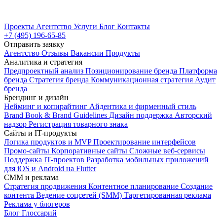
Проекты
Агентство
Услуги
Блог
Контакты
+7 (495) 196-65-85
Отправить заявку
Агентство
Отзывы
Вакансии
Продукты
Аналитика и стратегия
Предпроектный анализ
Позиционирование бренда
Платформа
бренда
Стратегия бренда
Коммуникационная стратегия
Аудит
бренда
Брендинг и дизайн
Нейминг и копирайтинг
Айдентика и фирменный стиль
Brand Book & Brand Guidelines
Дизайн поддержка
Авторский
надзор
Регистрация товарного знака
Сайты и IT-продукты
Логика продуктов и MVP
Проектирование интерфейсов
Промо-сайты
Корпоративные сайты
Сложные веб-сервисы
Поддержка IT-проектов
Разработка мобильных приложений
для iOS и Android на Flutter
СММ и реклама
Стратегия продвижения
Контентное планирование
Создание
контента
Ведение соцсетей (SMM)
Таргетированная реклама
Реклама у блогеров
Блог
Глоссарий